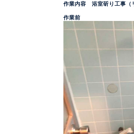
作業内容 浴室斫り工事（
作業前