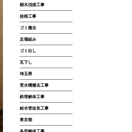
樹木伐採工事
抜根工事
ゴミ撤去
足場組み
ゴミ出し
瓦下し
埼玉県
受水槽撤去工事
鉄塔解体工事
給水管改良工事
東京都
各所解体工事