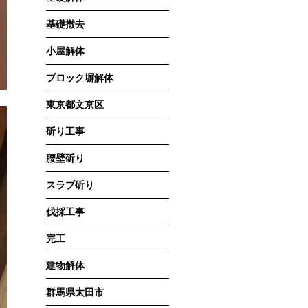
基礎撤去
小屋解体
ブロック塀解体
東京都文京区
斫り工事
腰壁斫り
スラブ斫り
伐採工事
完工
建物解体
群馬県太田市