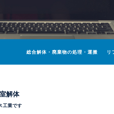
総合解体・廃棄物の処理・運搬
リ
室解体
ス工業です