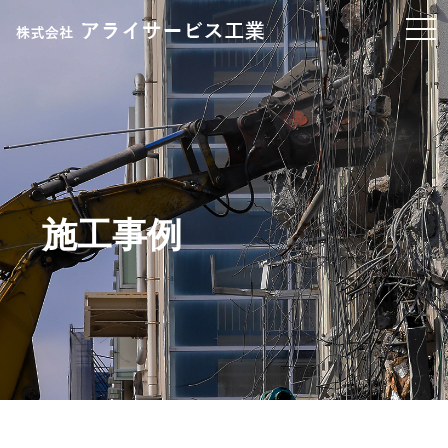
t
o
g
g
l
e
n
a
v
施工事例
i
g
a
t
i
o
n