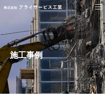
t
o
g
g
l
e
n
a
v
施工事例
i
g
a
t
i
o
n